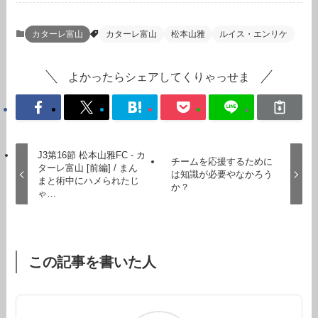
カターレ富山
カターレ富山
松本山雅
ルイス・エンリケ
よかったらシェアしてくりゃっせま
J3第16節 松本山雅FC - カ
チームを応援するために
ターレ富山 [前編] / まん
は知識が必要やなかろう
まと術中にハメられたじ
か？
ゃ…
この記事を書いた人