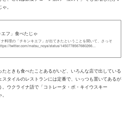
じゃ。
キエフ」食べたじゃ
イナ料理の「チキンキエフ」が出てきたということを聞いて、さっそ
witter.com/matsu_noya/status/1450778567680266...
ったときも食べたことあるがいど、いろんな店で出している
ェスタイルのレストランには定番で、いっつも置いてあるが
う。ウクライナ語で「コトレータ・ポ・キイウスキー
ちゃ。