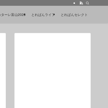
カターレ富山2026
とれぱんライフ
とれぱんセレクト