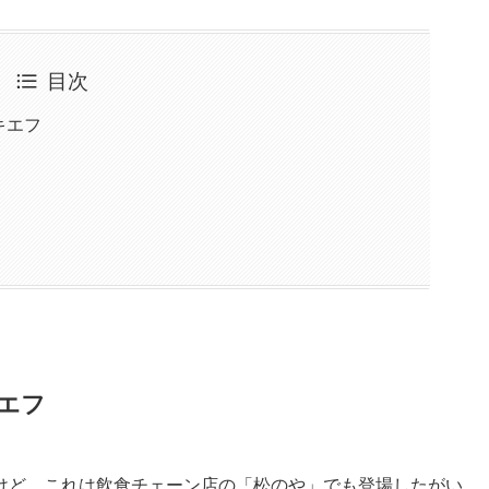
目次
キエフ
エフ
けど、これは飲食チェーン店の「松のや」でも登場したがい