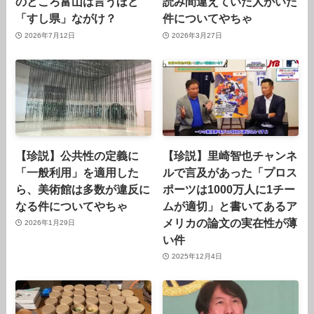
のところ富山は言うほど
読み間違えていた人がいた
「すし県」ながけ？
件についてやちゃ
2026年7月12日
2026年3月27日
【珍説】公共性の定義に
【珍説】里崎智也チャンネ
「一般利用」を適用した
ルで言及があった「プロス
ら、美術館は多数が違反に
ポーツは1000万人に1チー
なる件についてやちゃ
ムが適切」と書いてあるア
メリカの論文の実在性が薄
2026年1月29日
い件
2025年12月4日