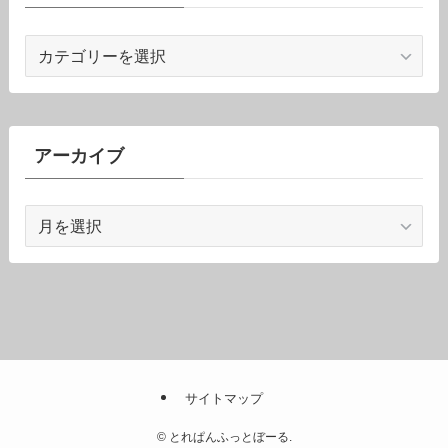
カ
テ
ゴ
リ
ー
アーカイブ
ア
ー
カ
イ
ブ
サイトマップ
©
とれぱんふっとぼーる.