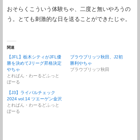
おそらくこういう体験ちゃ、二度と無いやろうの
う。とても刺激的な日を送ることができたじゃ。
関連
【JFL】栃木シティがJFL優
ブラウブリッツ秋田、J2初
勝を決めてJリーグ昇格決定
勝利やちゃ
やちゃ
ブラウブリッツ秋田
とれぱん・わーるどふっと
ぼーる
【J3】ライバルチェック
2024 vol.14 ツエーゲン金沢
とれぱん・わーるどふっと
ぼーる