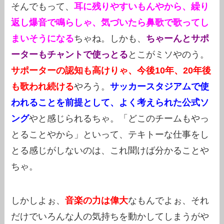
そんでもって、
耳に残りやすいもんやから、繰り
返し爆音で鳴らしゃ、気づいたら鼻歌で歌ってし
まいそうになる
ちゃね。しかも、
ちゃーんとサポ
ーターもチャントで使っとる
とこがミソやのう。
サポーターの認知も高けりゃ、今後10年、20年後
も歌われ続ける
やろう。
サッカースタジアムで使
われることを前提として、よく考えられた公式ソ
ング
やと感じられるちゃ。「どこのチームもやっ
とることやから」といって、テキトーな仕事をし
とる感じがしないのは、これ聞けば分かることや
ちゃ。
しかしよぉ、
音楽の力は偉大
なもんでよぉ、それ
だけでいろんな人の気持ちを動かしてしまうがや