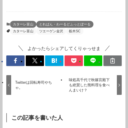
カターレ富山
とれぱん・わーるどふっとぼーる
カターレ富山
ツエーゲン金沢
栃木SC
よかったらシェアしてくりゃっせま
味処高千代で秋篠宮殿下
Twitterは回転寿司やち
も絶賛した熊料理を食べ
ゃ。
んまいけ？
この記事を書いた人