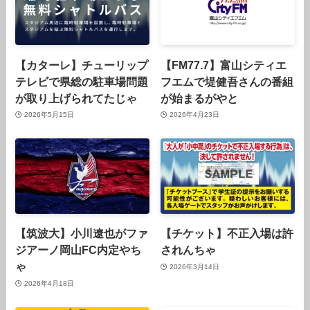
【カターレ】チューリップ
【FM77.7】富山シティエ
テレビで県総の駐車場問題
フエムで堤健吾さんの番組
が取り上げられてたじゃ
が始まるがやと
2026年5月15日
2026年4月23日
【筑波大】小川遼也がファ
【チケット】不正入場は許
ジアーノ岡山FC内定やち
されんちゃ
ゃ
2026年3月14日
2026年4月18日