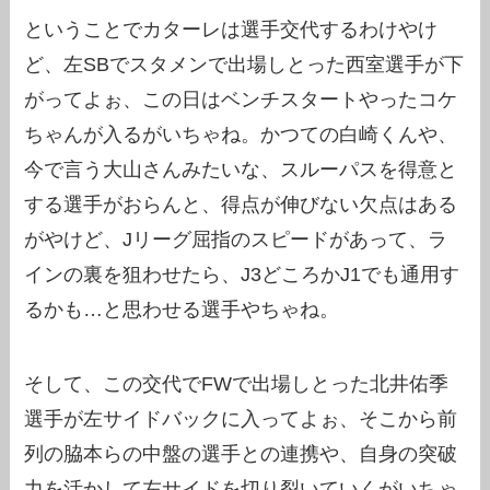
ということでカターレは選手交代するわけやけ
ど、左SBでスタメンで出場しとった西室選手が下
がってよぉ、この日はベンチスタートやったコケ
ちゃんが入るがいちゃね。かつての白崎くんや、
今で言う大山さんみたいな、スルーパスを得意と
する選手がおらんと、得点が伸びない欠点はある
がやけど、Jリーグ屈指のスピードがあって、ラ
インの裏を狙わせたら、J3どころかJ1でも通用す
るかも…と思わせる選手やちゃね。
そして、この交代でFWで出場しとった北井佑季
選手が左サイドバックに入ってよぉ、そこから前
列の脇本らの中盤の選手との連携や、自身の突破
力を活かして左サイドを切り裂いていくがいちゃ