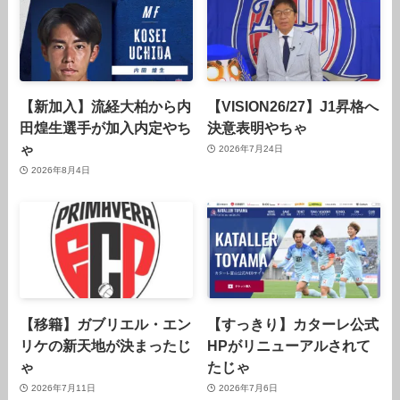
【新加入】流経大柏から内
【VISION26/27】J1昇格へ
田煌生選手が加入内定やち
決意表明やちゃ
ゃ
2026年7月24日
2026年8月4日
【移籍】ガブリエル・エン
【すっきり】カターレ公式
リケの新天地が決まったじ
HPがリニューアルされて
ゃ
たじゃ
2026年7月11日
2026年7月6日