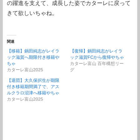
の躍進を支えて、成長した姿でカターレに戻って
きて欲しいちゃね。
関連
【移籍】鍋田純志がレイラ
【復帰】鍋田純志がレイラ
ック滋賀へ期限付き移籍や
ック滋賀FCから復帰やちゃ
ちゃ
カターレ富山 百年構想リー
カターレ富山2025
グ
【退団】大久保択生が期限
付き移籍期間満了で、アス
ルクラロ沼津へ移籍やちゃ
カターレ富山2025