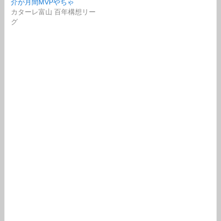
介が月間MVPやちゃ
カターレ富山 百年構想リー
グ