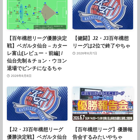
【百年構想リーグ優勝決定
【健闘】J2・J3百年構想
戦】ベガルタ仙台 – カター
リーグは2位で終了やちゃ
レ富山[レビュー・前編] /
2026年6月7日
仙台先制＆チョン・ウヨン
退場でピンチになるちゃ
2026年6月8日
【J2・J3百年構想リーグ
【百年構想リーグ】優勝報
優勝決定戦】ベガルタ仙台
告会するみたいやちゃ