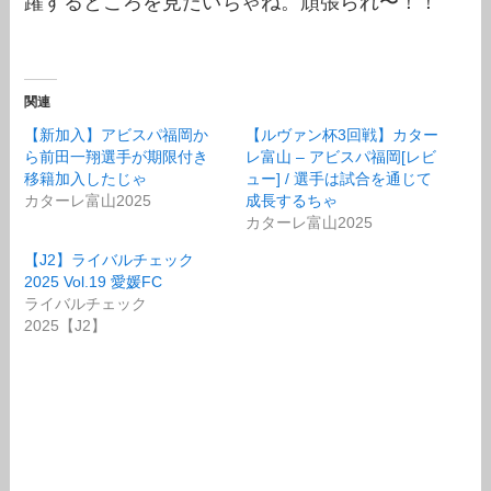
躍するところを見たいちゃね。頑張られ〜！！
関連
【新加入】アビスパ福岡か
【ルヴァン杯3回戦】カター
ら前田一翔選手が期限付き
レ富山 – アビスパ福岡[レビ
移籍加入したじゃ
ュー] / 選手は試合を通じて
カターレ富山2025
成長するちゃ
カターレ富山2025
【J2】ライバルチェック
2025 Vol.19 愛媛FC
ライバルチェック
2025【J2】