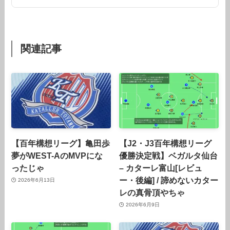
関連記事
【百年構想リーグ】亀田歩
【J2・J3百年構想リーグ
夢がWEST-AのMVPにな
優勝決定戦】ベガルタ仙台
ったじゃ
– カターレ富山[レビュ
ー・後編] / 諦めないカター
2026年6月13日
レの真骨頂やちゃ
2026年6月9日