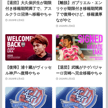
【退団】大久保択生が期限
【離脱】ガブリエル・エン
付き移籍期間満了で、アス
リケが期限付き移籍期間満
ルクラロ沼津へ移籍やちゃ
了で復帰やけど、移籍濃厚
ながやと
2026年1月9日
2026年1月8日
【復帰】浦十藏がヴィッセ
【退団】武颯がテゲバジャ
ル神戸へ復帰やちゃ
ーロ宮崎へ完全移籍やちゃ
2026年1月4日
2026年1月3日