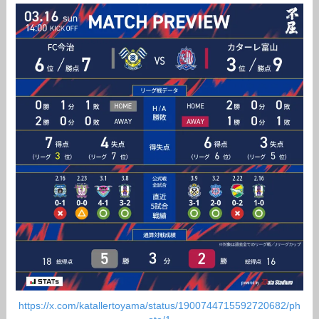
https://x.com/katallertoyama/status/1900744715592720682/ph