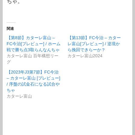
ちゃ。
関連
【第8節】カターレ富山 –
【第13節】FC今治 – カター
FC今治[プレビュー] / ホーム
レ富山[プレビュー] / 逆境か
戦で勝ち点3取らんなんちゃ
ら挽回できらーか？
カターレ富山 百年構想リー
カターレ富山2024
グ
【2023年J3第7節】FC今治
– カターレ富山 [プレビュー]
/ 序盤の試金石になる試合や
ちゃ
カターレ富山