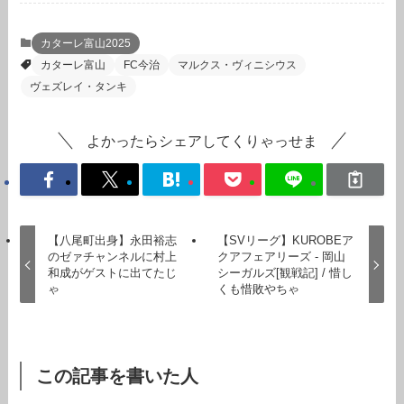
カターレ富山2025
カターレ富山
FC今治
マルクス・ヴィニシウス
ヴェズレイ・タンキ
よかったらシェアしてくりゃっせま
【八尾町出身】永田裕志
【SVリーグ】KUROBEア
のゼァチャンネルに村上
クアフェアリーズ - 岡山
和成がゲストに出てたじ
シーガルズ[観戦記] / 惜し
ゃ
くも惜敗やちゃ
この記事を書いた人