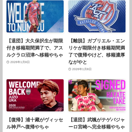
【退団】大久保択生が期限
【離脱】ガブリエル・エン
付き移籍期間満了で、アス
リケが期限付き移籍期間満
ルクラロ沼津へ移籍やちゃ
了で復帰やけど、移籍濃厚
ながやと
2026年1月9日
2026年1月8日
【復帰】浦十藏がヴィッセ
【退団】武颯がテゲバジャ
ル神戸へ復帰やちゃ
ーロ宮崎へ完全移籍やちゃ