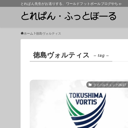
とれぱん先生がお送りする、ワールドフットボールブログやちゃ
ホーム
徳島ヴォルティス
徳島ヴォルティス
– tag –
ライバルチェック26/27