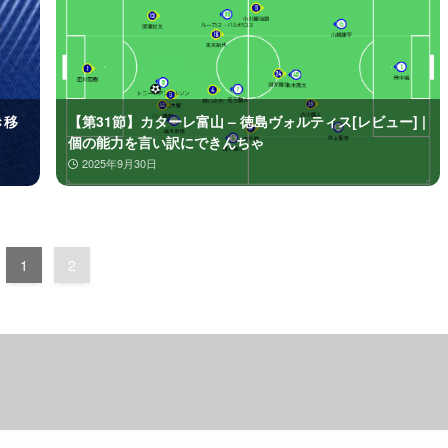
き移
【第31節】カターレ富山 – 徳島ヴォルティス[レビュー] |
個の能力を言い訳にできんちゃ
2025年9月30日
1
2