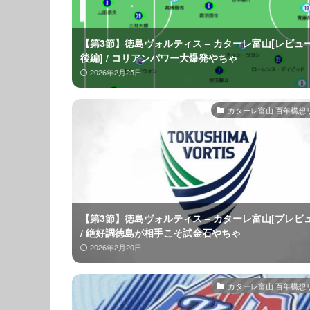
【第3節】徳島ヴォルティス – カターレ富山[レビュ
後編] / コリアンパワー大爆発やちゃ
2026年2月25日
カターレ富山 百年構想
【第3節】徳島ヴォルティス – カターレ富山[プレビュ
/ 絶好調徳島が相手こそ試金石やちゃ
2026年2月20日
カターレ富山 百年構想