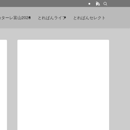
カターレ富山2026
とれぱんライフ
とれぱんセレクト