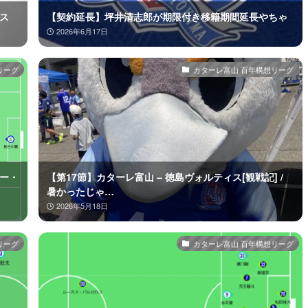
ィス
【契約延長】坪井清志郎が期限付き移籍期間延長やちゃ
2026年6月17日
リーグ
カターレ富山 百年構想リーグ
ュー・
【第17節】カターレ富山 – 徳島ヴォルティス[観戦記] /
暑かったじゃ…
2026年5月18日
リーグ
カターレ富山 百年構想リーグ