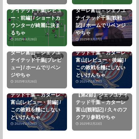
ターレ富山 – ジェフユ
【ルヴァン杯1回戦】カ
ナイテッド千葉[レビュ
ターレ富山 – ジェフユ
カターレ富山2025
カターレ富山2025
ー・前編] / ショートカ
ナイテッド千葉[観戦
ウンターが綺麗に決ま
記] / ホームでリベンジ
るちゃ
やちゃ
2025年3月28日
2025年3月27日
【ルヴァン杯1回戦】カ
【第2節】ジェフユナイ
ターレ富山 – ジェフユ
テッド千葉 – カターレ
カターレ富山2025
カターレ富山2025
ナイテッド千葉[プレビ
富山[レビュー・後編] /
ュー] / ホームでリベン
この敗戦を糧にしない
ジやちゃ
といけんちゃ
2025年3月26日
2025年2月25日
【第2節】ジェフユナイ
テッド千葉 – カターレ
【第2節】ジェフユナイ
カターレ富山2025
カターレ富山2025
富山[レビュー・前編] /
テッド千葉 – カターレ
この敗戦を糧にしない
富山[観戦記] / 久々のフ
といけんちゃ
クアリ参戦やちゃ
2025年2月24日
2025年2月23日