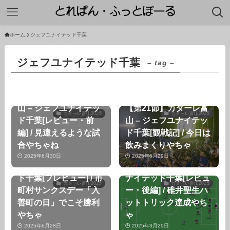
ホーム
ジェフユナイテッド千葉
ジェフユナイテッド千葉
– tag –
【第21節】カターレ富
山 – ジェフユナイテッ
【第21節】カターレ富
カターレ富山2025
カターレ富山2025
ド千葉[レビュー・前
山 – ジェフユナイテッ
編] / 見違えるような試
ド千葉[観戦記] / 今日は
合やちゃね
飲みまくりやちゃ
【第21節】カターレ富
【ルヴァン杯1回戦】カ
2025年6月30日
2025年6月29日
山 – ジェフユナイテッ
ターレ富山 – ジェフユ
ド千葉[プレビュー] / 市
ナイテッド千葉[レビュ
カターレ富山2025
カターレ富山2025
町村サンクスデー「入
ー・後編] / 碓井聖生ハ
善町の日」でこそ勝利
ットトリック達成やち
やちゃ
ゃ
【ルヴァン杯1回戦】カ
2025年6月28日
2025年3月29日