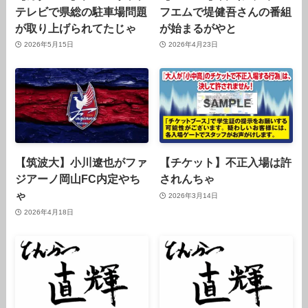
テレビで県総の駐車場問題
フエムで堤健吾さんの番組
が取り上げられてたじゃ
が始まるがやと
2026年5月15日
2026年4月23日
【筑波大】小川遼也がファ
【チケット】不正入場は許
ジアーノ岡山FC内定やち
されんちゃ
ゃ
2026年3月14日
2026年4月18日