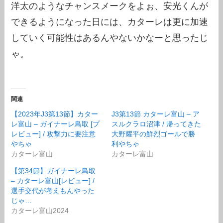
洋太のようなチャンスメークをよぉ、安光くんが
できるようになった日には、カターレは更に加速
していく可能性はあるんやないかなーと思ったじ
ゃ。
関連
【2023年J3第13節】カター
J3第13節 カターレ富山 – ア
レ富山 – ガイナーレ鳥取 [プ
スルクラロ沼津 / 帰ってきた
レビュー] / 攻撃力に要注意
大野耀平の鮮烈ゴールで勝
やちゃ
利やちゃ
カターレ富山
カターレ富山
【第34節】ガイナーレ鳥取
– カターレ富山[レビュー] /
選手交代が考えもんやった
じゃ…
カターレ富山2024