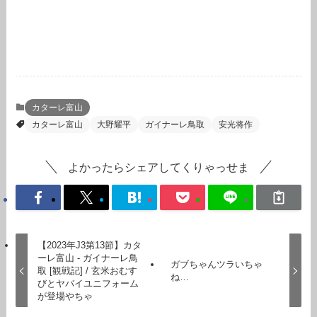
カターレ富山
カターレ富山
大野耀平
ガイナーレ鳥取
安光将作
よかったらシェアしてくりゃっせま
【2023年J3第13節】カタ
ーレ富山 - ガイナーレ鳥
ガブちゃんツラいちゃ
取 [観戦記] / 玄米おむす
ね…
びとヤバイユニフォーム
が登場やちゃ