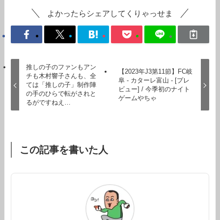
よかったらシェアしてくりゃっせま
推しの子のファンもアン
【2023年J3第11節】FC岐
チも木村響子さんも、全
阜 - カターレ富山 - [プレ
ては「推しの子」制作陣
ビュー] / 今季初のナイト
の手のひらで転がされと
ゲームやちゃ
るがですねえ…
この記事を書いた人