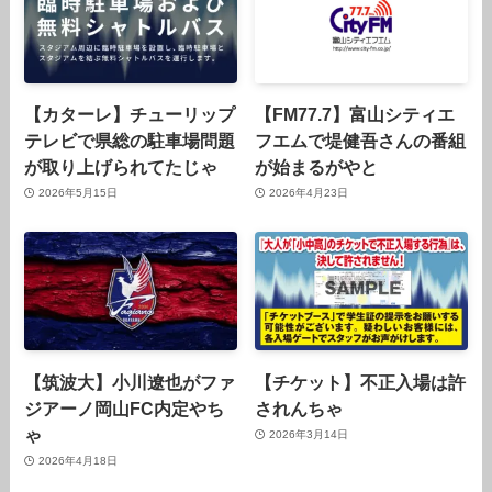
【カターレ】チューリップ
【FM77.7】富山シティエ
テレビで県総の駐車場問題
フエムで堤健吾さんの番組
が取り上げられてたじゃ
が始まるがやと
2026年5月15日
2026年4月23日
【筑波大】小川遼也がファ
【チケット】不正入場は許
ジアーノ岡山FC内定やち
されんちゃ
ゃ
2026年3月14日
2026年4月18日