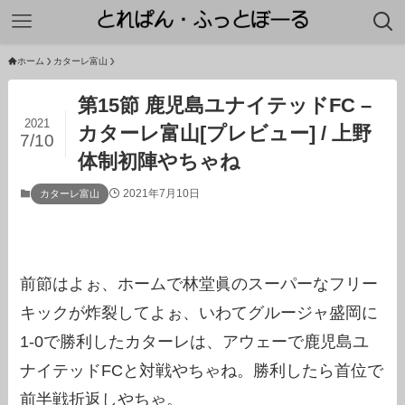
ホーム
カターレ富山
第15節 鹿児島ユナイテッドFC –
2021
カターレ富山[プレビュー] / 上野
7/10
体制初陣やちゃね
2021年7月10日
カターレ富山
前節はよぉ、ホームで林堂眞のスーパーなフリー
キックが炸裂してよぉ、いわてグルージャ盛岡に
1-0で勝利したカターレは、アウェーで鹿児島ユ
ナイテッドFCと対戦やちゃね。勝利したら首位で
前半戦折返しやちゃ。