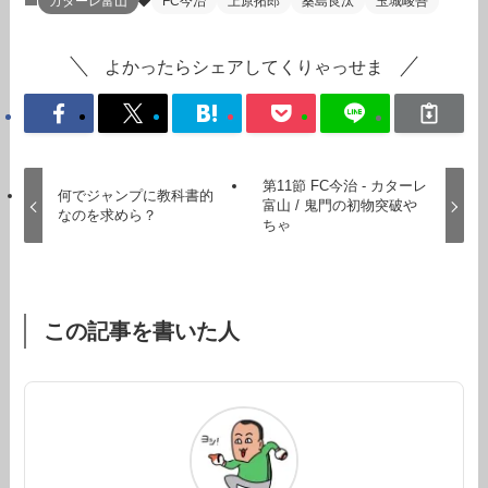
カターレ富山
FC今治
上原拓郎
桑島良汰
玉城峻吾
よかったらシェアしてくりゃっせま
第11節 FC今治 - カターレ
何でジャンプに教科書的
富山 / 鬼門の初物突破や
なのを求めら？
ちゃ
この記事を書いた人