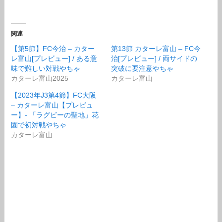
関連
【第5節】FC今治 – カター
第13節 カターレ富山 – FC今
レ富山[プレビュー] / ある意
治[プレビュー] / 両サイドの
味で難しい対戦やちゃ
突破に要注意やちゃ
カターレ富山2025
カターレ富山
【2023年J3第4節】FC大阪
– カターレ富山【プレビュ
ー】- 「ラグビーの聖地」花
園で初対戦やちゃ
カターレ富山