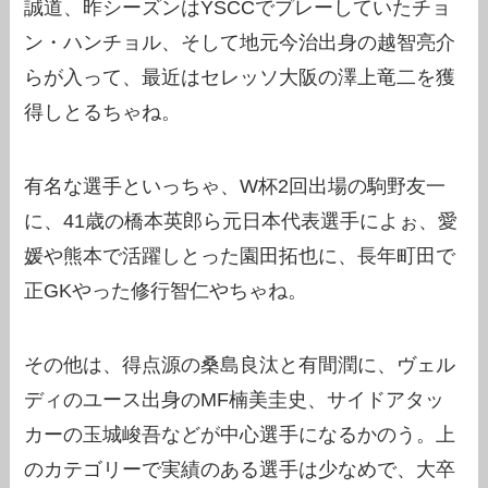
誠道、昨シーズンはYSCCでプレーしていたチョ
ン・ハンチョル、そして地元今治出身の越智亮介
らが入って、最近はセレッソ大阪の澤上竜二を獲
得しとるちゃね。
有名な選手といっちゃ、W杯2回出場の駒野友一
に、41歳の橋本英郎ら元日本代表選手によぉ、愛
媛や熊本で活躍しとった園田拓也に、長年町田で
正GKやった修行智仁やちゃね。
その他は、得点源の桑島良汰と有間潤に、ヴェル
ディのユース出身のMF楠美圭史、サイドアタッ
カーの玉城峻吾などが中心選手になるかのう。上
のカテゴリーで実績のある選手は少なめで、大卒