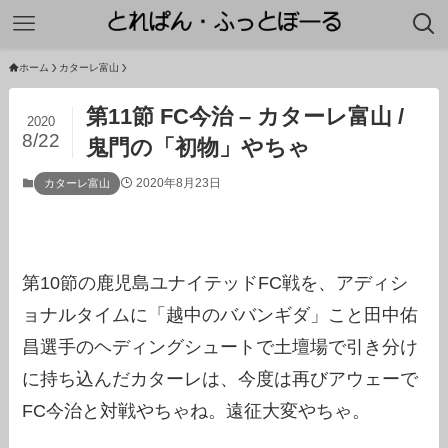
ホーム
カターレ富山
第11節 FC今治 – カターレ富山 /
2020
8/22
鬼門の「初物」やちゃ
2020年8月23日
カターレ富山
第10節の鹿児島ユナイテッドFC戦を、アディシ
ョナルタイムに「越中のババンギダ」こと田中佑
昌選手のヘディングシュートで土壇場で引き分け
に持ち込んだカターレは、今度は再びアウェーで
FC今治と対戦やちゃね。遠征大変やちゃ。