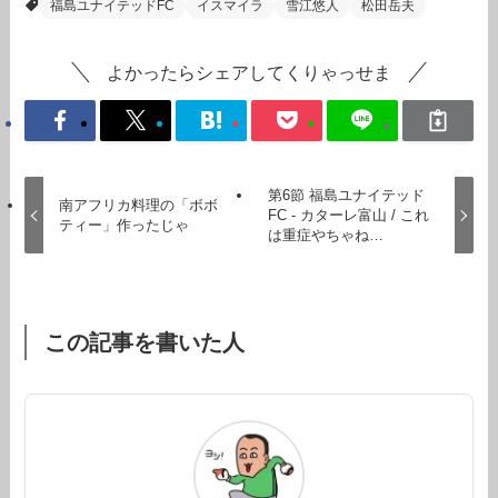
福島ユナイテッドFC
イスマイラ
雪江悠人
松田岳夫
よかったらシェアしてくりゃっせま
第6節 福島ユナイテッド
南アフリカ料理の「ボボ
FC - カターレ富山 / これ
ティー」作ったじゃ
は重症やちゃね…
この記事を書いた人