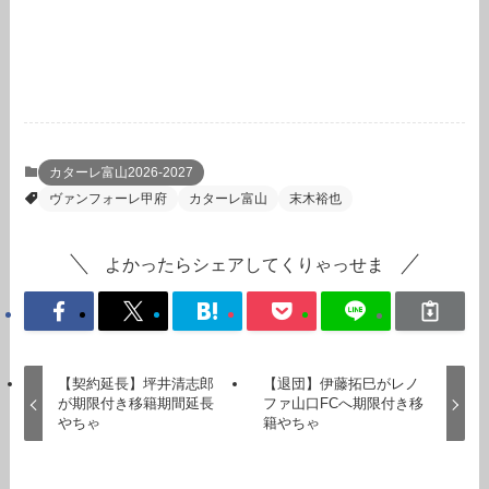
カターレ富山2026-2027
ヴァンフォーレ甲府
カターレ富山
末木裕也
よかったらシェアしてくりゃっせま
【契約延長】坪井清志郎
【退団】伊藤拓巳がレノ
が期限付き移籍期間延長
ファ山口FCへ期限付き移
やちゃ
籍やちゃ