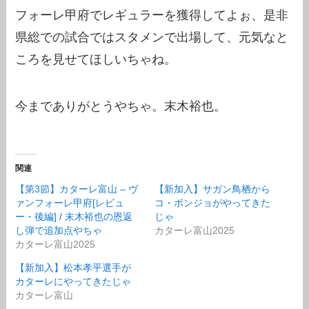
フォーレ甲府でレギュラーを獲得してよぉ、是非
県総での試合ではスタメンで出場して、元気なと
ころを見せてほしいちゃね。
今までありがとうやちゃ。末木裕也。
関連
【第3節】カターレ富山 – ヴ
【新加入】サガン鳥栖から
ァンフォーレ甲府[レビュ
コ・ボンジョがやってきた
ー・後編] / 末木裕也の恩返
じゃ
し弾で追加点やちゃ
カターレ富山2025
カターレ富山2025
【新加入】松本孝平選手が
カターレにやってきたじゃ
カターレ富山