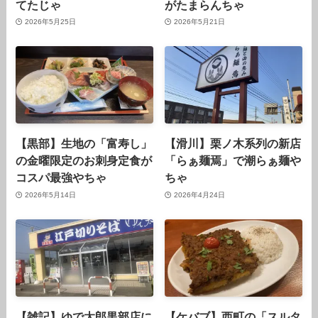
てたじゃ
がたまらんちゃ
2026年5月25日
2026年5月21日
【黒部】生地の「富寿し」
【滑川】栗ノ木系列の新店
の金曜限定のお刺身定食が
「らぁ麺焉」で潮らぁ麺や
コスパ最強やちゃ
ちゃ
2026年5月14日
2026年4月24日
【雑記】ゆで太郎黒部店に
【ケバブ】西町の「スルタ