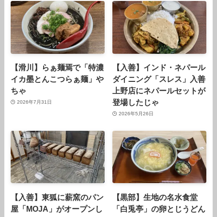
【滑川】らぁ麺焉で「特濃
【入善】インド・ネパール
イカ墨とんこつらぁ麺」や
ダイニング「スレス」入善
ちゃ
上野店にネパールセットが
登場したじゃ
2026年7月31日
2026年5月26日
【入善】東狐に薪窯のパン
【黒部】生地の名水食堂
屋「MOJA」がオープンし
「白兎亭」の卵とじうどん