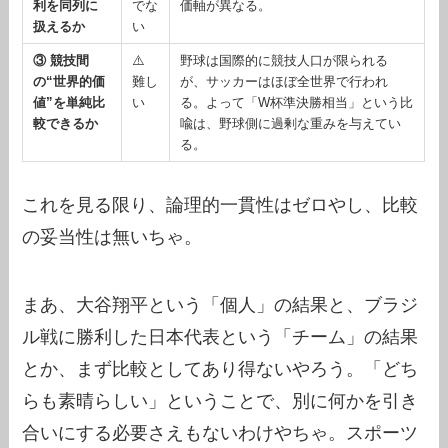
利を同列に
でな
価軸が異なる。
扱えるか
い
③ 競技間
⚠️
野球は国際的に競技人口が限られる
の“世界的価
難し
が、サッカーはほぼ全世界で行われ
値”を単純比
い
る。よって「W杯準決勝相当」という比
較できるか
喩は、野球側に過剰な重みを与えてい
る。
これを見る限り、論理的一貫性はゼロやし、比較
の妥当性は無いちゃ。
まあ、大谷翔平という「個人」の結果と、ブラジ
ル戦に勝利した日本代表という「チーム」の結果
とか、まず比較としてあり得ないやろう。「どち
らも素晴らしい」ということで、別に何かを引き
合いにする必要さえもないわけやちゃ。スポーツ