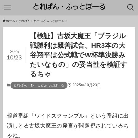
ホーム
とれぱん・わーるどふっとぼーる
【検証】古坂大魔王「ブラジル
戦勝利は親善試合、HR3本の大
2025
谷翔平は公式戦でW杯準決勝み
10/23
たいなもの」の妥当性を検証す
るちゃ
2025年10月23日
とれぱん・わーるどふっとぼーる
報道番組「ワイドスクランブル」という番組に出
演しとる古坂大魔王の発言が問題視されているち
ゃね。