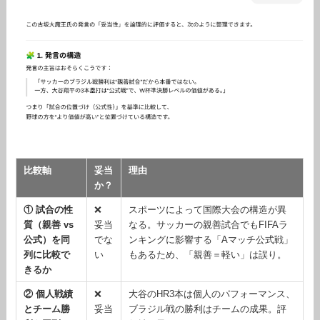
比較軸
妥当
理由
か？
① 試合の性
❌
スポーツによって国際大会の構造が異
質（親善 vs
妥当
なる。サッカーの親善試合でもFIFAラ
公式）を同
でな
ンキングに影響する「Aマッチ公式戦」
列に比較で
い
もあるため、「親善＝軽い」は誤り。
きるか
② 個人戦績
❌
大谷のHR3本は個人のパフォーマンス、
とチーム勝
妥当
ブラジル戦の勝利はチームの成果。評