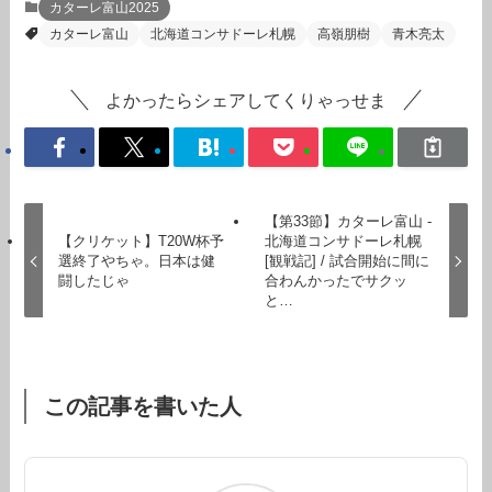
カターレ富山2025
カターレ富山
北海道コンサドーレ札幌
高嶺朋樹
青木亮太
よかったらシェアしてくりゃっせま
【第33節】カターレ富山 -
【クリケット】T20W杯予
北海道コンサドーレ札幌
選終了やちゃ。日本は健
[観戦記] / 試合開始に間に
闘したじゃ
合わんかったでサクッ
と…
この記事を書いた人