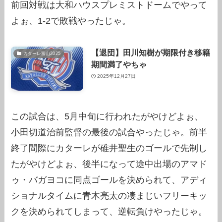
前回対戦は大和ハウスプレミストドームでやって
よぉ、1-2で敗戦やったじゃ。
【退団】田川知樹が期限付き移籍
カターレ富山2025
期間満了やちゃ
2025年12月27日
この試合は、5月中旬に行われたがやけどよぉ、
小田切道治前監督の最後の試合やったじゃ。前半
終了間際にカターレが碓井聖生のゴールで先制し
たがやけどよぉ、後半になって途中出場のアマド
ゥ・バガヨコに同点ゴールを決められて、アディ
ショナルタイムに青木亮太の凄まじいフリーキッ
クを決められてしまって、逆転負けやったじゃ。