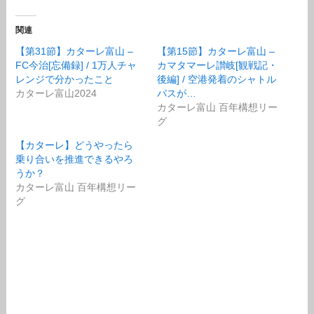
関連
【第31節】カターレ富山 –
【第15節】カターレ富山 –
FC今治[忘備録] / 1万人チャ
カマタマーレ讃岐[観戦記・
レンジで分かったこと
後編] / 空港発着のシャトル
カターレ富山2024
バスが…
カターレ富山 百年構想リー
グ
【カターレ】どうやったら
乗り合いを推進できるやろ
うか？
カターレ富山 百年構想リー
グ