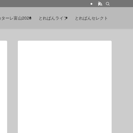
カターレ富山2026
とれぱんライフ
とれぱんセレクト