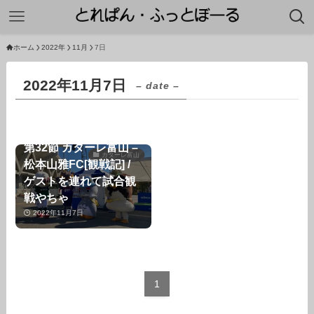
ホーム
2022年
11月
7日
2022年11月7日
– date –
第32節 カターレ富山 –
カターレ富山
松本山雅FC[観戦記] /
ゲストを連れて試合観
戦やちゃ
2022年11月7日
1