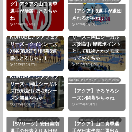
グ】アクアの山口真季
選手が活躍しとるちゃ
【アクア】8選手が退団
ね
されるがやね…
【第1節/GAME2】
2026年6月10日
2026年4月15日
【第3節GAME2】
KUROBEアクアフェア
KUROBEアクアフェア
リーズ – 岡山シーガル
KUROBEアクアフェアリーズ 2025-2026
KUROBEアクアフェアリーズ 2025-2026
リーズ – クインシーズ
ズ[雑記] / 観戦ポイント
刈谷[観戦記] / 開幕6連
として戦術とかメモ取
勝しとるじゃ…！
っておくちゃ
2025年10月27日
2025年10月15日
【第1節/GAME2】
KUROBEアクアフェア
KUROBEアクアフェアリーズ 2025-2026
KUROBEアクアフェアリーズ 2025-2026
リーズ – 岡山シーガル
ズ[観戦記] / 25-26シー
【アクア】そろそろシ
ズン開幕やちゃ
ーズン開幕やちゃね
2025年10月12日
2025年10月7日
KUROBEアクアフェアリーズ
KUROBEアクアフェアリーズ
【SVリーグ】安田美南
【アクア】山口真季選
選手の代表入り＆日程
手が日本代表に選出さ