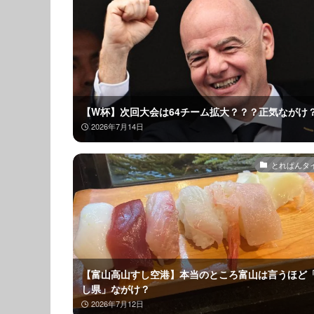
【W杯】次回大会は64チーム拡大？？？正気ながけ
2026年7月14日
とれぱんタ
【富山高山すし空港】本当のところ富山は言うほど
し県」ながけ？
2026年7月12日