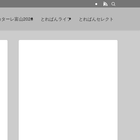
カターレ富山2026
とれぱんライフ
とれぱんセレクト