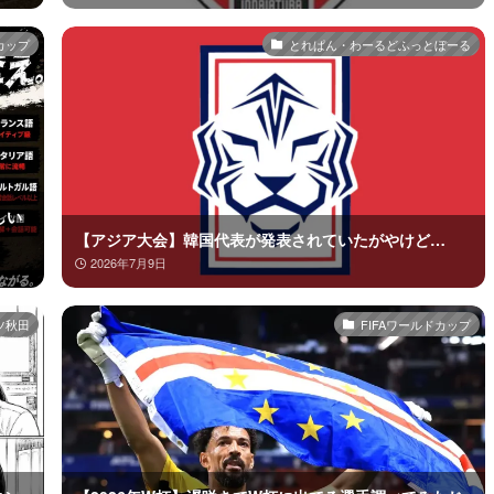
カップ
とれぱん・わーるどふっとぼーる
しい
【アジア大会】韓国代表が発表されていたがやけど…
2026年7月9日
ツ秋田
FIFAワールドカップ