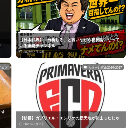
【日本代表】「分析しろ」と言いながら精神論になって
？
いる里崎チャンネル
2026年7月13日
イムス
カターレ富山2026-2027
「す
【移籍】ガブリエル・エンリケの新天地が決まったじゃ
2026年7月11日