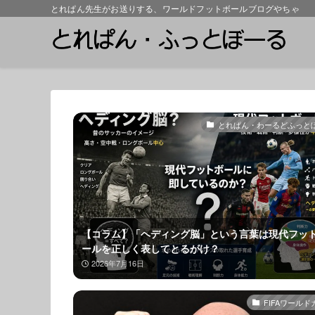
とれぱん先生がお送りする、ワールドフットボールブログやちゃ
とれぱん・わーるどふっと
【コラム】「ヘディング脳」という言葉は現代フッ
ールを正しく表してとるがけ？
2026年7月16日
FIFAワールド