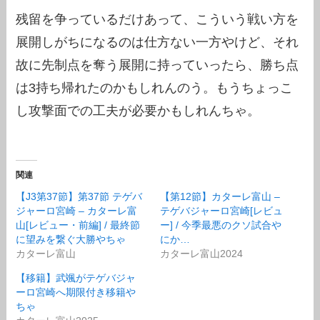
残留を争っているだけあって、こういう戦い方を
展開しがちになるのは仕方ない一方やけど、それ
故に先制点を奪う展開に持っていったら、勝ち点
は3持ち帰れたのかもしれんのう。もうちょっこ
し攻撃面での工夫が必要かもしれんちゃ。
関連
【J3第37節】第37節 テゲバ
【第12節】カターレ富山 –
ジャーロ宮崎 – カターレ富
テゲバジャーロ宮崎[レビュ
山[レビュー・前編] / 最終節
ー] / 今季最悪のクソ試合や
に望みを繋ぐ大勝やちゃ
にか…
カターレ富山
カターレ富山2024
【移籍】武颯がテゲバジャ
ーロ宮崎へ期限付き移籍や
ちゃ