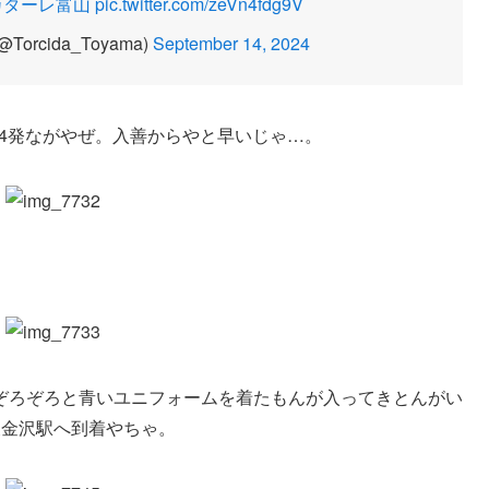
カターレ富山
pic.twitter.com/zeVn4fdg9V
@Torcida_Toyama)
September 14, 2024
34発ながやぜ。入善からやと早いじゃ…。
ぞろぞろと青いユニフォームを着たもんが入ってきとんがい
東金沢駅へ到着やちゃ。