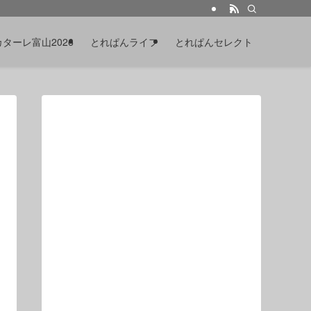
カターレ富山2026
とれぱんライフ
とれぱんセレクト