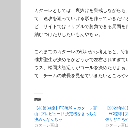
カターレとしては、裏抜けを警戒しながらも
て、速攻を狙っていける形を作っていきたい
ど、サイドではドリブルで勝負できる局面を
結びつけたりしたいもんやちゃ。
これまでのカターレの戦いから考えると、守
碓井聖生が決めるかどうかで左右されすぎて
ウス、松岡大智辺りがゴールを決めたりよぉ
て、チームの成長を見せていきたいところや
関連
【J3第34節】FC琉球 – カターレ富
【2023年
山 [プレビュー] / 決定機をきっちり
– FC琉球 
決めんなんちゃ
張りどころ
カターレ富山
カターレ富