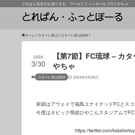
とれぱん先生がお送りする、ワールドフットボールブログやちゃ
ホーム
カターレ富山
カターレ富山2024
【第7節】FC琉球 – カ
2024
3/30
やちゃ
カターレ富山2024
2024年3月30日
前節はアウェイで福島ユナイテッドFCとス
今度はタピック県総ひやごんスタジアムでF
https://twitter.com/katall