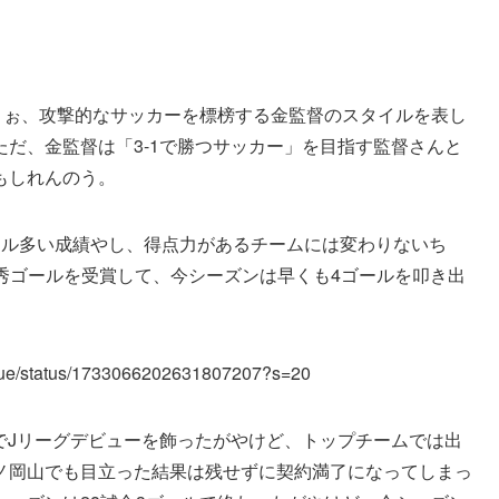
よぉ、攻撃的なサッカーを標榜する金監督のスタイルを表し
だ、金監督は「3-1で勝つサッカー」を目指す監督さんと
もしれんのう。
ール多い成績やし、得点力があるチームには変わりないち
秀ゴールを受賞して、今シーズンは早くも4ゴールを叩き出
eague/status/1733066202631807207?s=20
歳でJリーグデビューを飾ったがやけど、トップチームでは出
ノ岡山でも目立った結果は残せずに契約満了になってしまっ