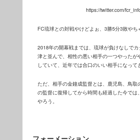
https://twitter.com/fcr
FC琉球との対戦やけどよぉ、3勝5分3敗やち
2018年の開幕戦までは、琉球が負けなしで
津と並んで、相性の悪い相手の一つやったがや
していて、近年では合口のいい相手になって
ただ、相手の金鐘成監督とは、鹿児島、鳥取
の監督に復帰してから時間も経過した今では
やろう。
フォーメーション