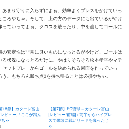
、あまり守りに入らずによぉ、効率よくプレスをかけていっ
ところやちゃ。そして、上の方のデータにも出ているがやけ
作っていってよぉ、クロスを放ったり、中を崩してゴールに
備の安定性は非常に良いものになっとるがやけど、ゴールは
いる状況になっとるだけに、やはりそろそろ松本孝平やマテ
、セットプレーからゴールを決められる局面を作っていっ
ろう。もちろん勝ち点3を持ち帰ることは必須やちゃ。
J3第18節】カターレ富山
【第7節】FC琉球 – カターレ富山
[プレビュー] / ここが踏ん
[レビュー/前編] / 前半からハイプレ
やちゃ
スで果敢に戦いリードを奪ったじ
山
ゃ