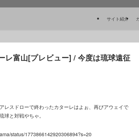
サイト紹介
ターレ富山[プレビュー] / 今度は琉球遠征
コアレスドローで終わったカターレはよぉ、再びアウェイで
C琉球と対戦やちゃ。
ertoyama/status/1773866142920306894?s=20