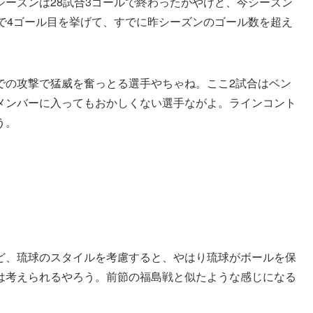
ーズンは28試合3ゴールで終わったがやけど、今シーズン
で4ゴール目を挙げて、すでに昨シーズンのゴール数を超え
での攻撃で猛威を奮っとる選手やちゃね。ここ2試合はベン
メンバーに入ってもおかしくない選手ながよ。ラインコント
う。
ど、琉球のスタイルを考慮すると、やはり琉球がボールを保
は考えられるやろう。前節の福島戦と似たような感じになる