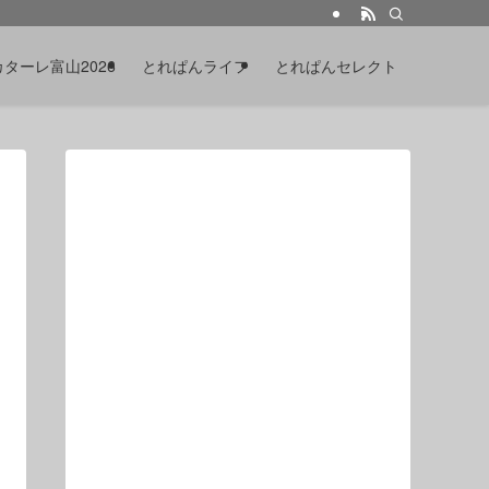
カターレ富山2026
とれぱんライフ
とれぱんセレクト