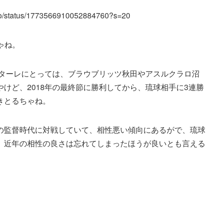
_info/status/1773566910052884760?s=20
ゃね。
カターレにとっては、ブラウブリッツ秋田やアスルクラロ沼
けど、2018年の最終節に勝利してから、琉球相手に3連勝
きとるちゃね。
の監督時代に対戦していて、相性悪い傾向にあるがで、琉球
、近年の相性の良さは忘れてしまったほうが良いとも言える