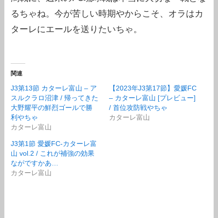
るちゃね。今が苦しい時期やからこそ、オラはカ
ターレにエールを送りたいちゃ。
関連
J3第13節 カターレ富山 – ア
【2023年J3第17節】愛媛FC
スルクラロ沼津 / 帰ってきた
– カターレ富山 [プレビュー]
大野耀平の鮮烈ゴールで勝
/ 首位攻防戦やちゃ
利やちゃ
カターレ富山
カターレ富山
J3第1節 愛媛FC-カターレ富
山 vol.2 / これが補強の効果
ながですかあ…
カターレ富山