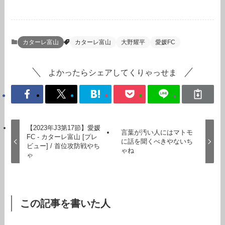
カターレ富山
カターレ富山
大野耀平
愛媛FC
よかったらシェアしてくりゃっせま
【2023年J3第17節】愛媛
言葉が汚い人にはマトモ
FC - カターレ富山 [プレ
に話を聞くべきやないち
ビュー] / 首位攻防戦やち
ゃね
ゃ
この記事を書いた人