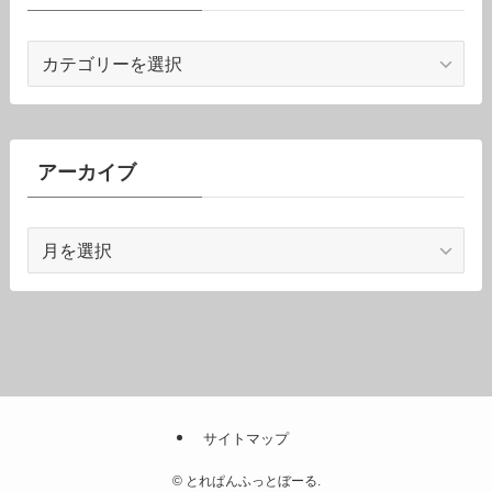
カ
テ
ゴ
リ
ー
アーカイブ
ア
ー
カ
イ
ブ
サイトマップ
©
とれぱんふっとぼーる.