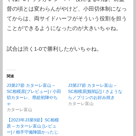
督の頃とは変わらんがやけど、小田切体制になっ
てからは、両サイドハーフがそういう役割を担う
ことができるようになったのが大きいちゃね。
試合は渋く1-0で勝利したがいちゃね。
関連
J3第27節 カターレ富山 –
J3第27節 カターレ富山 –
SC相模原[プレビュー] / 小田
SC相模原[観戦記] / さような
切カターレ、県総初陣やち
らノブリンのお好み焼き
ゃ
カターレ富山
カターレ富山
【2023年J3第9節】SC相模
原 – カターレ富山 [レビュ
ー] / 相手守備陣固かったじ