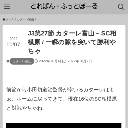
ホーム
カターレ富山
J3第27節 カターレ富山 – SC相
2022
模原 / 一瞬の隙を突いて勝利や
10/07
ちゃ
2022年10月4日
2022年10月7日
カターレ富山
前節から小田切道治監督が率いるカターレはよ
ぉ、ホームに戻ってきて、現在16位のSC相模原
と対戦やちゃね。