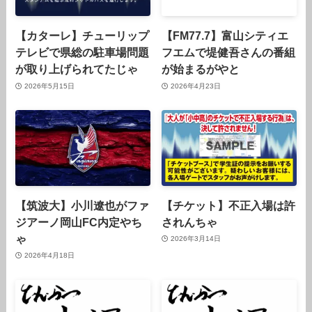
【カターレ】チューリップ
【FM77.7】富山シティエ
テレビで県総の駐車場問題
フエムで堤健吾さんの番組
が取り上げられてたじゃ
が始まるがやと
2026年5月15日
2026年4月23日
【筑波大】小川遼也がファ
【チケット】不正入場は許
ジアーノ岡山FC内定やち
されんちゃ
ゃ
2026年3月14日
2026年4月18日