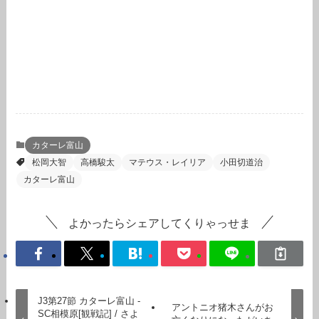
カターレ富山
松岡大智
高橋駿太
マテウス・レイリア
小田切道治
カターレ富山
よかったらシェアしてくりゃっせま
J3第27節 カターレ富山 -
アントニオ猪木さんがお
SC相模原[観戦記] / さよ