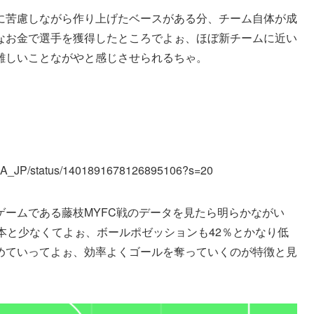
に苦慮しながら作り上げたベースがある分、チーム自体が成
なお金で選手を獲得したところでよぉ、ほぼ新チームに近い
難しいことながやと感じさせられるちゃ。
RIA_JP/status/1401891678126895106?s=20
ームである藤枝MYFC戦のデータを見たら明らかながい
5本と少なくてよぉ、ボールポゼッションも42％とかなり低
めていってよぉ、効率よくゴールを奪っていくのが特徴と見