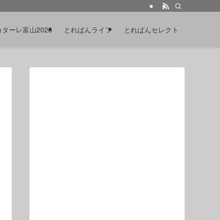
カターレ富山2026
とれぱんライフ
とれぱんセレクト