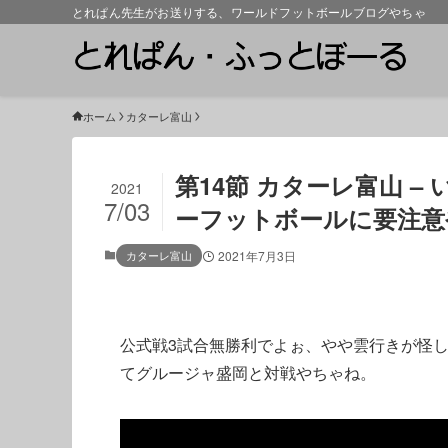
とれぱん先生がお送りする、ワールドフットボールブログやちゃ
ホーム
カターレ富山
第14節 カターレ富山 –
2021
7/03
ーフットボールに要注意
カターレ富山
2021年7月3日
公式戦3試合無勝利でよぉ、やや雲行きが怪
てグルージャ盛岡と対戦やちゃね。