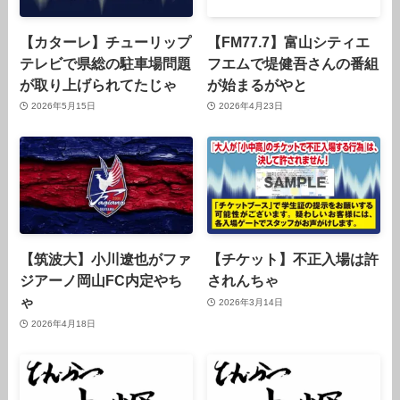
【カターレ】チューリップ
【FM77.7】富山シティエ
テレビで県総の駐車場問題
フエムで堤健吾さんの番組
が取り上げられてたじゃ
が始まるがやと
2026年5月15日
2026年4月23日
【筑波大】小川遼也がファ
【チケット】不正入場は許
ジアーノ岡山FC内定やち
されんちゃ
ゃ
2026年3月14日
2026年4月18日