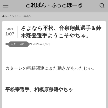
ホーム
カターレ富山
さよなら平松、音泉翔眞選手＆鈴
2021
1/07
木翔登選手ようこそやちゃ。
2021年1月7日
カターレ富山
カターレの移籍関連にまた動きがあったじゃ。
平松宗選手、相模原移籍やちゃ