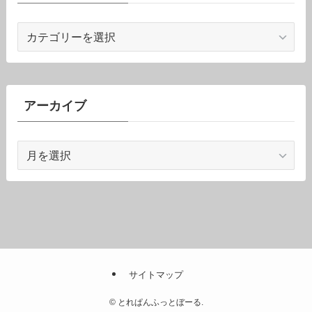
カ
テ
ゴ
リ
ー
アーカイブ
ア
ー
カ
イ
ブ
サイトマップ
©
とれぱんふっとぼーる.