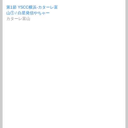
第1節 YSCC横浜-カターレ富
山① / 白星発信やちゃー
カターレ富山