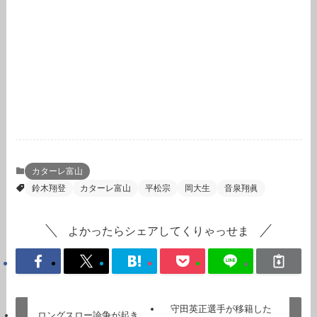
カターレ富山
鈴木翔登
カターレ富山
平松宗
岡大生
音泉翔眞
よかったらシェアしてくりゃっせま
守田英正選手が移籍した
ロングスロー論争が起き