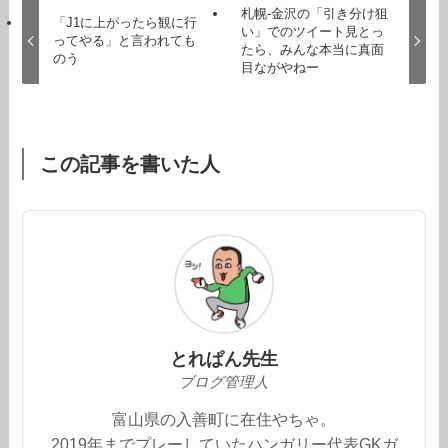
札幌-金沢の「引き分け狙
「J1に上がったら観に行
い」でのツイート見とっ
ってやる」と言われても
たら、みんな本当に真面
のう
目ながやねー
この記事を書いた人
とれぱん先生
ブログ管理人
富山県の入善町に在住やちゃ。
2019年までプレーしていたハンガリー代表GKガ