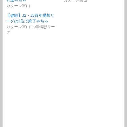
カターレ富山
【健闘】J2・J3百年構想リ
ーグは2位で終了やちゃ
カターレ富山 百年構想リー
グ