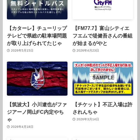
【カターレ】チューリップ
【FM77.7】富山シティエ
テレビで県総の駐車場問題
フエムで堤健吾さんの番組
が取り上げられてたじゃ
が始まるがやと
2026年5月15日
2026年4月23日
【筑波大】小川遼也がファ
【チケット】不正入場は許
ジアーノ岡山FC内定やち
されんちゃ
ゃ
2026年3月14日
2026年4月18日