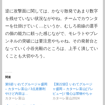
逆に攻撃面に関しては、かなり散発であまり数字
を残せていない状況ながやね。チームでカウンタ
ーを仕掛けていく…というか、むしろ前線の選手
の個の能力に頼った感じながで、モレラトやブレ
ンネルの突破には要注意やちゃね。その発射台と
なっていく小谷光毅のところは、上手く潰してい
くことも大切やろう。
関連
第5節 いわてグルージャ盛岡
【第22節】いわてグルージ
– カターレ富山 / 3点差勝利
ャ盛岡 – カターレ富山[プレ
やけど内容は…
ビュー] / 慢心は禁物やちゃ
カターレ富山
カターレ富山2024