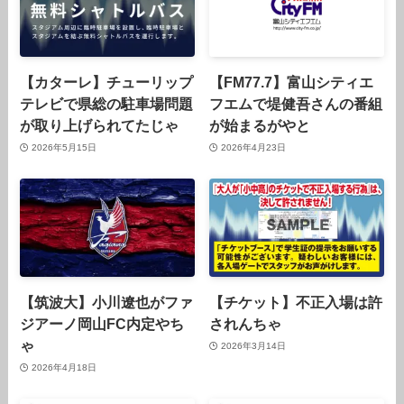
【カターレ】チューリップ
【FM77.7】富山シティエ
テレビで県総の駐車場問題
フエムで堤健吾さんの番組
が取り上げられてたじゃ
が始まるがやと
2026年5月15日
2026年4月23日
【筑波大】小川遼也がファ
【チケット】不正入場は許
ジアーノ岡山FC内定やち
されんちゃ
ゃ
2026年3月14日
2026年4月18日