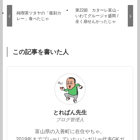
第22節 カターレ富山 -
純喫茶ツタヤの「復刻カ
いわてグルージャ盛岡 /
レー」食べたじゃ
全く崩せんかったじゃ
この記事を書いた人
とれぱん先生
ブログ管理人
富山県の入善町に在住やちゃ。
2019年までプレーしていたハンガリー代表GKガ