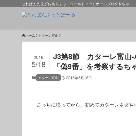
とれぱん先生がお送りする、ワールドフットボールブログやちゃ
ホーム
カターレ富山
J3第8節 カターレ富山-
2016
5/18
「偽9番」を考察するち
カターレ富山
2016年5月18日
こっちに移ってから、初めてカターレネタや