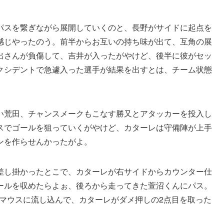
パスを繋ぎながら展開していくのと、長野がサイドに起点を
感じやったのう。前半からお互いの持ち味が出て、互角の展
出さんが負傷して、吉井が入ったがやけど、後半に彼がセッ
クシデントで急遽入った選手が結果を出すとは、チーム状態
い荒田、チャンスメークもこなす勝又とアタッカーを投入し
スでゴールを狙っていくがやけど、カターレは守備陣が上手
ンを作らせんかったがよ。
差し掛かったとこで、カターレが右サイドからカウンター仕
ールを収めたらよぉ、後ろから走ってきた萱沼くんにパス。
ルマウスに流し込んで、カターレがダメ押しの2点目を取った