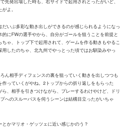
目で先発出場した時も、右サイドで起用されとったがいど、
たがよ。
はだいぶ多彩な動き出しができるのが感じられるようになっ
本的にFWの選手やから、自分がゴールを狙うことを前提と
らちゃ、トップ下で起用されて、ゲームを作る動きもやるこ
採用したのちゃ、北九州でやっとった頃ではお馴染みやっ
ちろん相手ディフェンスの裏を狙っていく動きを出しつつも
を作っていくがやね。2トップからの折り返しをもらった
がら、相手を引きつけながら、プレーするわけやけど、ドリ
ップへのスルーパスを伺うシーンは結構目立ったがいちゃ
ーとかマリオ・ゲッツェに近い感じかのう？