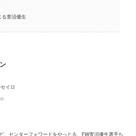
じる萱沼優生
ン
イロ
やけど、センターフォワードをやっとる、FW萱沼優生選手ち