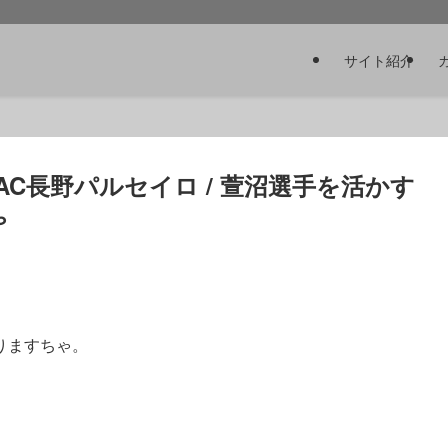
サイト紹介
AC長野パルセイロ / 萱沼選手を活かす
ゃ
りますちゃ。