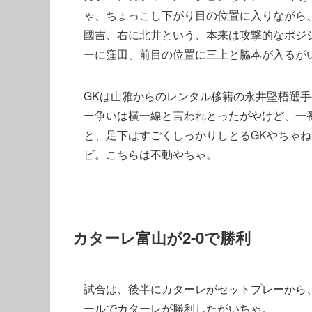
ゃ、ちょっこし下がり目の位置に入りながら
國吉、右に北井という、本来は攻撃的なポジ
ーに窪田、前目の位置に三上と脇本が入るが
GKは山雅からのレンタル移籍の永井堅梧選
ー争いは横一線と言われとったがやけど、一
と、足下はすごくしっかりしとるGKやちゃね
ビ。こちらは不動やちゃ。
カターレ富山が2-0で勝利
試合は、後半にカターレがセットプレーから
ールでカターレが勝利したがいちゃ。