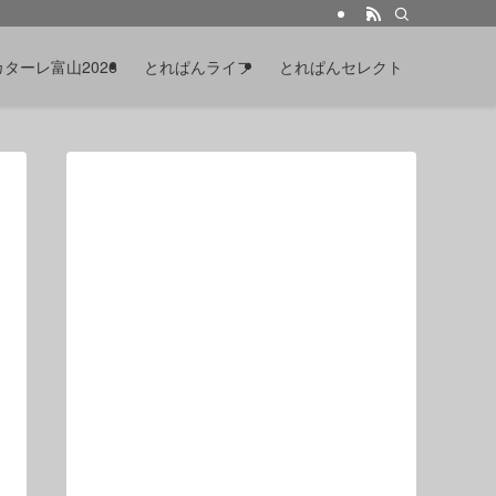
カターレ富山2026
とれぱんライフ
とれぱんセレクト