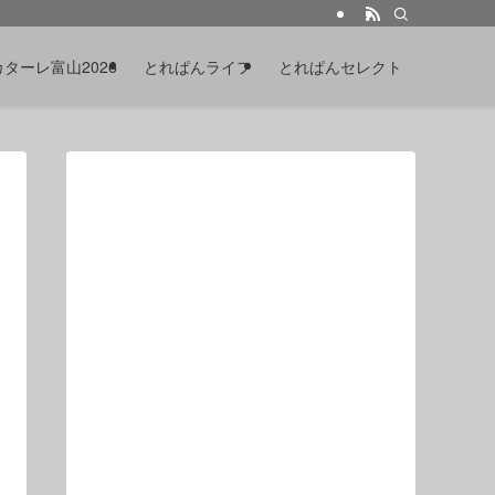
カターレ富山2026
とれぱんライフ
とれぱんセレクト