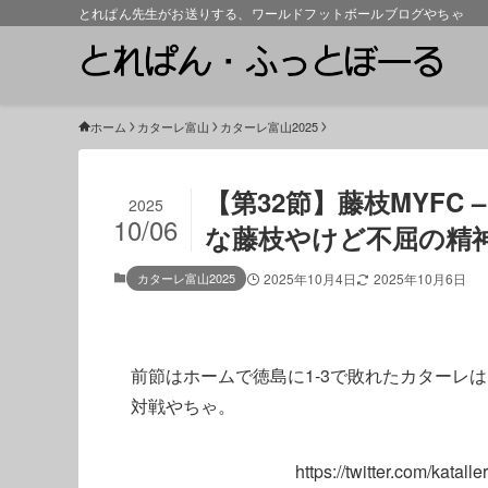
とれぱん先生がお送りする、ワールドフットボールブログやちゃ
ホーム
カターレ富山
カターレ富山2025
【第32節】藤枝MYFC 
2025
10/06
な藤枝やけど不屈の精
カターレ富山2025
2025年10月4日
2025年10月6日
前節はホームで徳島に1-3で敗れたカターレ
対戦やちゃ。
https://twitter.com/kat