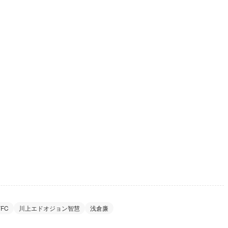
FC
川上エドオジョン智慧
浅倉廉