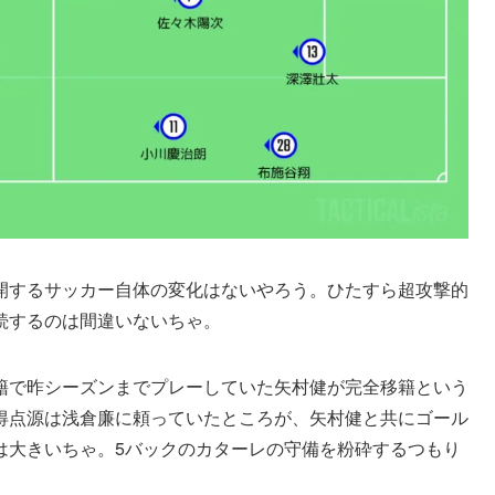
開するサッカー自体の変化はないやろう。ひたすら超攻撃的
続するのは間違いないちゃ。
籍で昨シーズンまでプレーしていた矢村健が完全移籍という
得点源は浅倉廉に頼っていたところが、矢村健と共にゴール
は大きいちゃ。5バックのカターレの守備を粉砕するつもり