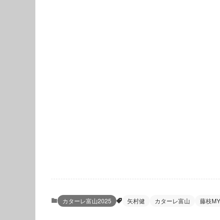
カターレ富山2025
矢村健
カターレ富山
藤枝MY