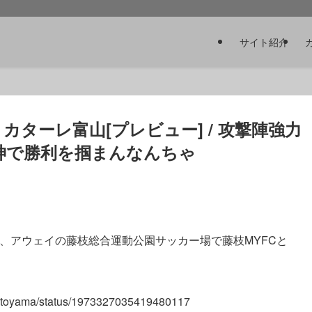
サイト紹介
– カターレ富山[プレビュー] / 攻撃陣強力
神で勝利を掴まんなんちゃ
は、アウェイの藤枝総合運動公園サッカー場で藤枝MYFCと
allertoyama/status/1973327035419480117