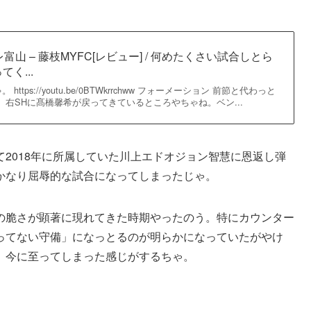
富山 – 藤枝MYFC[レビュー] / 何めたくさい試合しとら
く...
tps://youtu.be/0BTWkrrchww フォーメーション 前節と代わっと
、右SHに髙橋馨希が戻ってきているところやちゃね。ベン...
2018年に所属していた川上エドオジョン智慧に恩返し弾
かなり屈辱的な試合になってしまったじゃ。
の脆さが顕著に現れてきた時期やったのう。特にカウンター
ってない守備」になっとるのが明らかになっていたがやけ
、今に至ってしまった感じがするちゃ。