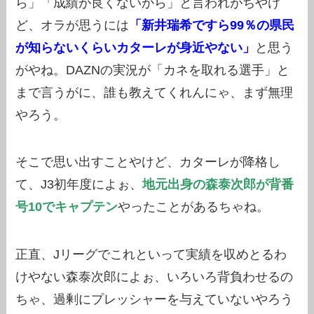
ら」「成績が良くないから」と言われがちやけ
ど、オラが思うには
「新井瑞希ですら99％の県民
が知らないくらいカターレが身近やない」
と思う
がやね。DAZNの実況が「カネを取れる選手」と
まで言うがに、誰も教えてくれんにゃ、まず無理
やろう。
そこで思い出すことやけど、カターレが降格し
て、J3初年度によぉ、
地元出身の森泰次郎が背番
号10でキャプテン
やったことがあるちゃね。
正直、Jリーグでこれといって実績を収めとるわ
けやない森泰次郎によぉ、いろいろ背負わせるの
ちゃ、過剰にプレッシャーを与えていないやろう