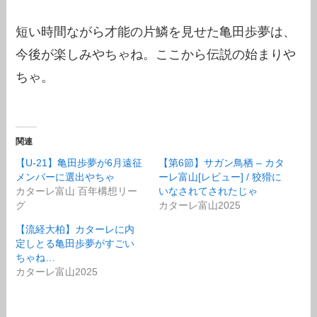
短い時間ながら才能の片鱗を見せた亀田歩夢は、
今後が楽しみやちゃね。ここから伝説の始まりや
ちゃ。
関連
【U-21】亀田歩夢が6月遠征
【第6節】サガン鳥栖 – カタ
メンバーに選出やちゃ
ーレ富山[レビュー] / 狡猾に
カターレ富山 百年構想リー
いなされてされたじゃ
グ
カターレ富山2025
【流経大柏】カターレに内
定しとる亀田歩夢がすごい
ちゃね…
カターレ富山2025