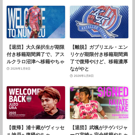
【退団】大久保択生が期限
【離脱】ガブリエル・エン
付き移籍期間満了で、アス
リケが期限付き移籍期間満
ルクラロ沼津へ移籍やちゃ
了で復帰やけど、移籍濃厚
ながやと
2026年1月9日
2026年1月8日
【復帰】浦十藏がヴィッセ
【退団】武颯がテゲバジャ
ル神戸へ復帰やちゃ
ーロ宮崎へ完全移籍やちゃ