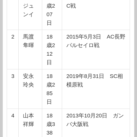
ジュ
歳2
C戦
ンイ
07
日
2
馬渡
18
2015年5月3日 AC長野
隼暉
歳2
パルセイロ戦
12
日
3
安永
18
2019年8月31日 SC相
玲央
歳2
模原戦
85
日
4
山本
18
2013年10月20日 ガン
祥輝
歳3
バ大阪戦
38