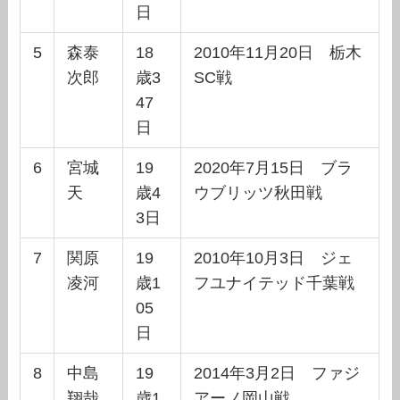
日
5
森泰
18
2010年11月20日 栃木
次郎
歳3
SC戦
47
日
6
宮城
19
2020年7月15日 ブラ
天
歳4
ウブリッツ秋田戦
3日
7
関原
19
2010年10月3日 ジェ
凌河
歳1
フユナイテッド千葉戦
05
日
8
中島
19
2014年3月2日 ファジ
翔哉
歳1
アーノ岡山戦