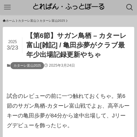
ホーム
カターレ富山
カターレ富山2025
【第6節】サガン鳥栖 – カターレ
2025
富山[雑記] / 亀田歩夢がクラブ最
3/23
年少出場記録更新やちゃ
2025年3月24日
カターレ富山2025
試合のレビューの前に一つ触れておくちゃ。第6
節のサガン鳥栖-カターレ富山戦でよぉ、高卒ルー
キーの亀田歩夢が84分から途中出場して、Jリー
グデビューを飾ったじゃ。