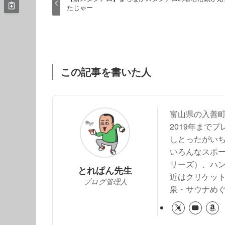
たじゃー
この記事を書いた人
富山県の入善
2019年まで
しとったがい
いろんなスポー
リーズ）、ハ
とれぱん先生
近はクリケッ
ブログ管理人
泉・サウナめ