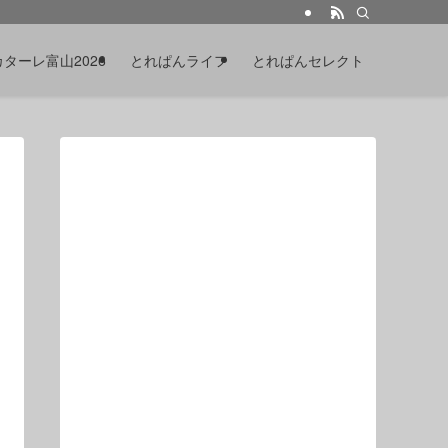
カターレ富山2026
とれぱんライフ
とれぱんセレクト