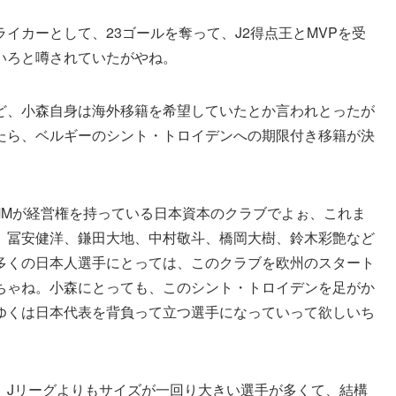
イカーとして、23ゴールを奪って、J2得点王とMVPを受
いろと噂されていたがやね。
ど、小森自身は海外移籍を希望していたとか言われとったが
たら、ベルギーのシント・トロイデンへの期限付き移籍が決
MMが経営権を持っている日本資本のクラブでよぉ、これま
、冨安健洋、鎌田大地、中村敬斗、橋岡大樹、鈴木彩艶など
多くの日本人選手にとっては、このクラブを欧州のスタート
ちゃね。小森にとっても、このシント・トロイデンを足がか
ゆくは日本代表を背負って立つ選手になっていって欲しいち
、Jリーグよりもサイズが一回り大きい選手が多くて、結構