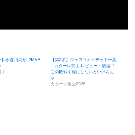
】小森飛絢がJ2MVP
【第2節】ジェフユナイテッド千葉
ゃ
– カターレ富山[レビュー・後編] /
選手
この敗戦を糧にしないといけんち
ゃ
カターレ富山2025