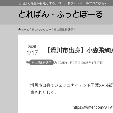
とれぱん先生がお送りする、ワールドフットボールブログやちゃ
ホーム
富山のサッカー
富山県出身選手
2025
【滑川市出身】小森飛絢
1/17
富山県出身選手
2025年1月9日
2025年1月17日
滑川市出身でジェフユナイテッド千葉の小森
表されたじゃ。
https://twitter.com/