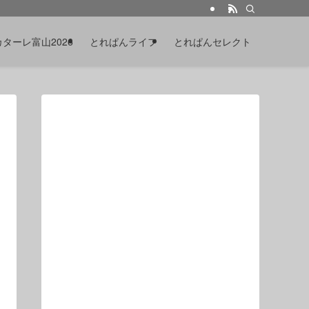
カターレ富山2026
とれぱんライフ
とれぱんセレクト