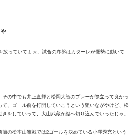
ちゃ
トを放っていてよぉ、試合の序盤はカターレが優勢に動いて
、その中でも井上直輝と松岡大智のプレーが際立って良かっ
って、ゴール前を打開していこうという狙いながやけど、松
動きをしていって、大山武蔵が縦へ切り込んでいったじゃ。
前節の松本山雅戦では2ゴールを決めている小澤秀充という