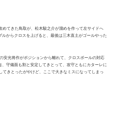
ら攻めてきた鳥取が、松木駿之介が溜めを作って左サイドへ
ブルからクロスを上げると、最後は三木直土がゴールやった
Bの安光将作がポジションから離れて、クロスボールの対応
は、守備面も割と安定してきとって、攻守ともにカターレに
をしてきとったがやけど、ここで大きなミスになってしまっ
。