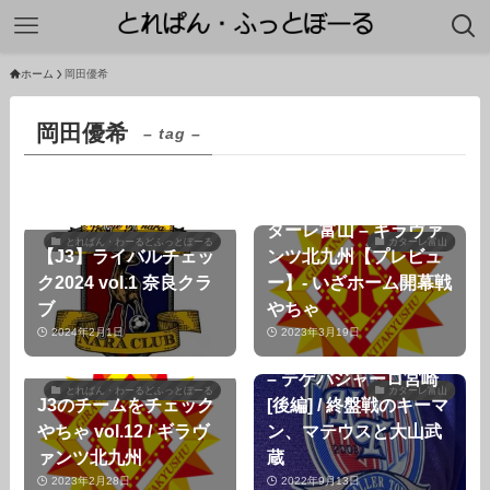
ホーム
岡田優希
岡田優希
– tag –
【2023年J3第3節】カ
ターレ富山 – ギラヴァ
とれぱん・わーるどふっとぼーる
カターレ富山
【J3】ライバルチェッ
ンツ北九州【プレビュ
ク2024 vol.1 奈良クラ
ー】- いざホーム開幕戦
ブ
やちゃ
2024年2月1日
2023年3月19日
J3第24節 カターレ富山
– テゲバジャーロ宮崎
とれぱん・わーるどふっとぼーる
カターレ富山
J3のチームをチェック
[後編] / 終盤戦のキーマ
やちゃ vol.12 / ギラヴ
ン、マテウスと大山武
ァンツ北九州
蔵
2023年2月28日
2022年9月13日