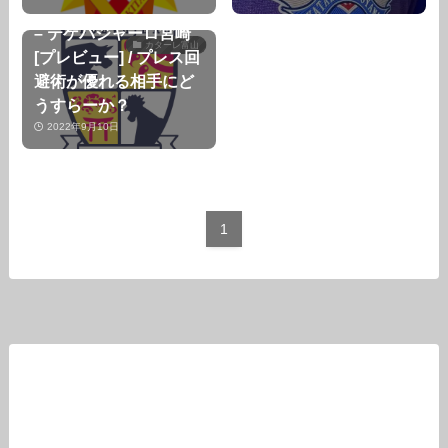
J3第24節 カターレ富山
– テゲバジャーロ宮崎
カターレ富山
[プレビュー] / プレス回
避術が優れる相手にど
うすらーか？
2022年9月10日
1