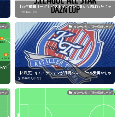
【百年構想リーグ】ベストイレブンに5人も選ばれたじゃ
2026年6月3日
リーグ
カターレ富山 百年構想リーグ
-A1
【3月度】キム・テウォンが月間ベストゴール受賞やちゃ
2026年4月16日
リーグ
カターレ富山 百年構想リーグ