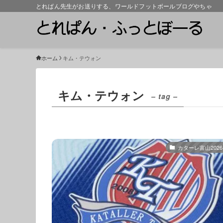
とれぱん先生がお送りする、ワールドフットボールブログやちゃ
ホーム
キム・テウォン
キム・テウォン
– tag –
カターレ富山2026-