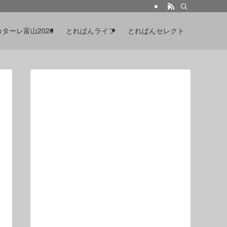
カターレ富山2026
とれぱんライフ
とれぱんセレクト