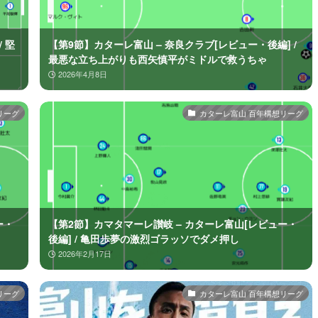
 堅
【第9節】カターレ富山 – 奈良クラブ[レビュー・後編] /
最悪な立ち上がりも西矢慎平がミドルで救うちゃ
2026年4月8日
リーグ
カターレ富山 百年構想リーグ
ー・
【第2節】カマタマーレ讃岐 – カターレ富山[レビュー・
後編] / 亀田歩夢の激烈ゴラッソでダメ押し
2026年2月17日
リーグ
カターレ富山 百年構想リーグ