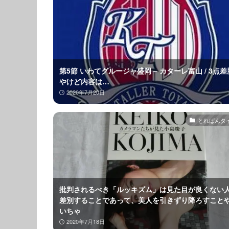
第5節 いわてグルージャ盛岡 – カターレ富山 / 3点
やけど内容は…
2020年7月20日
とれぱんタ
批判されるべき「ルッキズム」は見た目が良くない
差別することであって、美人を引きずり降ろすこと
いちゃ
2020年7月18日