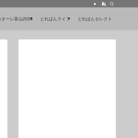
カターレ富山2026
とれぱんライフ
とれぱんセレクト