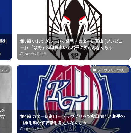
差勝利
第5節 いわてグルージャ盛岡 – カターレ富山 [プレビュ
ー] / 「頭将」秋田豊率いる岩手に勝たんなんちゃ
2020年7月19日
イムス
ブラウブリッツ秋田
人を
やな
第4節 カターレ富山 – ブラウブリッツ秋田 追記 / 相手の
目線を動かす攻撃を考えんなんちゃ
2020年7月17日