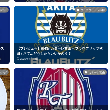
ツ秋田
ブラウブリッツ秋田
のス
【プレビュー】第4節 カターレ富山 – ブラウブリッツ秋
田 / さて…どうしたらいいかのう？
2020年7月15日
キング
カターレ富山