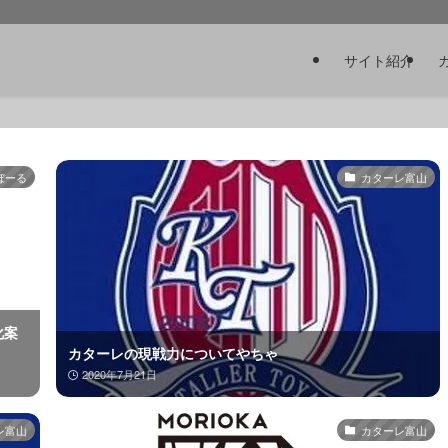
サイト紹介
ぼーる
カターレ富山
化案
カターレの現戦力についてやちゃ
2020年7月21日
レ富山
カターレ富山