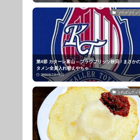
ブラウブリッ
第4節 カターレ富山 – ブラウブリッツ秋田 / まさか
タメン全員入れ替えやちゃ
2020年7月16日
とれぱんクッ