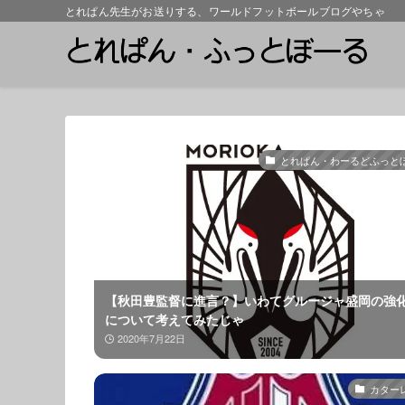
とれぱん先生がお送りする、ワールドフットボールブログやちゃ
とれぱん・わーるどふっと
【秋田豊監督に進言？】いわてグルージャ盛岡の強
について考えてみたじゃ
2020年7月22日
カター