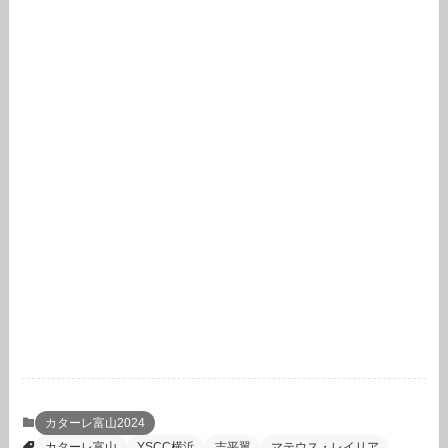
カターレ富山2024
カターレ富山
YSCC横浜
吉平翼
マテウス・レイリア