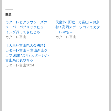
関連
カターレとグラウジーズの
天皇杯1回戦 カ富山 – お京
スーパーパブリックビュー
都 / 高岡スポーツコアでカタ
イング行ってきたじゃ
ーレやちゃー
カターレ富山
カターレ富山
【天皇杯富山県大会決勝】
カターレ富山 – 富山新庄ク
ラブ[結果だけ] / カターレが
富山県代表やちゃ
カターレ富山2024