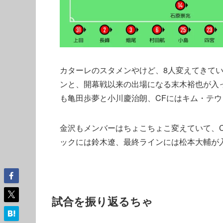
カターレのスタメンやけど、8人変えてきて
ンと、開幕戦以来の出場になる末木裕也が入
も亀田歩夢と小川慶治朗、CFにはキム・テ
金沢もメンバーはちょこちょこ変えていて、
ックには鈴木遼、最終ラインには松本大輔が
試合を振り返るちゃ