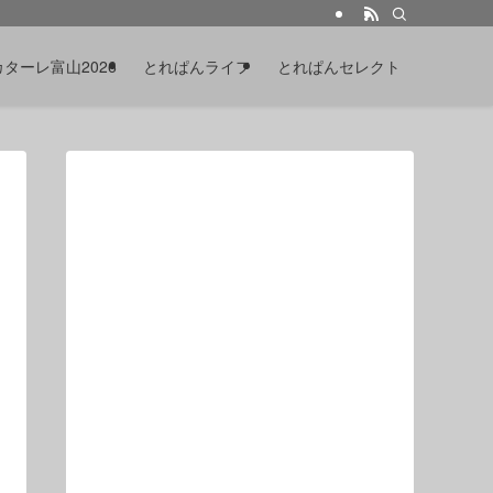
カターレ富山2026
とれぱんライフ
とれぱんセレクト