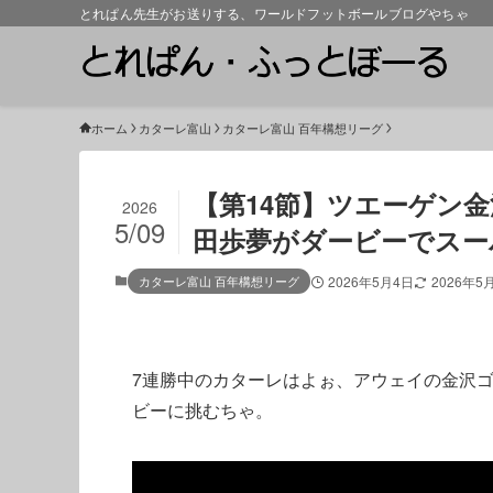
とれぱん先生がお送りする、ワールドフットボールブログやちゃ
ホーム
カターレ富山
カターレ富山 百年構想リーグ
【第14節】ツエーゲン金沢
2026
5/09
田歩夢がダービーでスー
カターレ富山 百年構想リーグ
2026年5月4日
2026年5
7連勝中のカターレはよぉ、アウェイの金沢
ビーに挑むちゃ。