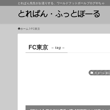
とれぱん先生がお送りする、ワールドフットボールブログやちゃ
ホーム
FC東京
FC東京
– tag –
カターレ富山2