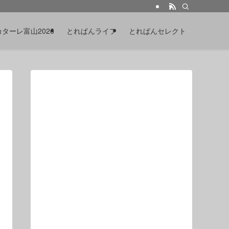
カターレ富山2026
とれぱんライフ
とれぱんセレクト