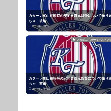
カターレ富山在籍時の安間貴義元監督について振り
ちゃ 後編
2017年9月20日
とれぱん・わーるどふっと
カターレ富山在籍時の安間貴義元監督について振り
ちゃ 前編
2017年9月12日