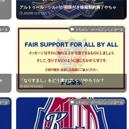
ター
アルトゥール・シルバが期限付き移籍契約満了やちゃ
2023年12月13日
ぼーる
とれぱん・わーるどふっとぼーる
ゃ
「なりすまし」をどう潰せばいいがやろうか？
2021年5月6日
ぼーる
とれぱん・わーるどふっとぼーる