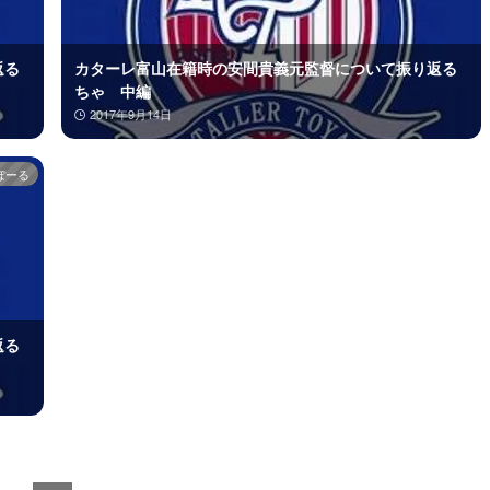
返る
カターレ富山在籍時の安間貴義元監督について振り返る
ちゃ 中編
2017年9月14日
ぼーる
返る