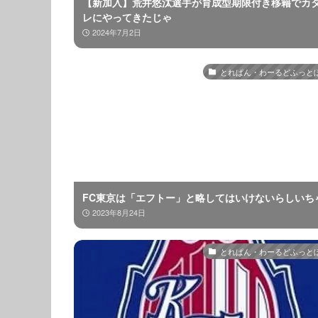
【新加入】荒井悠汰選手が育成型期限付き移籍でカ
レにやってきたじゃ
2024年7月2日
とれぱん・わーるどふっと
FC東京は「エフトー」と略してはいけないらしいち
2023年8月24日
とれぱん・わーるどふっと