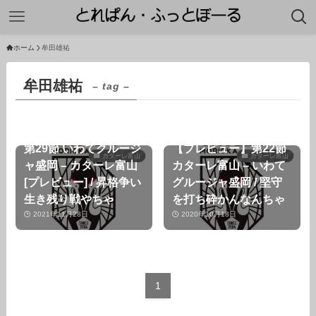
ホーム
牟田雄祐
牟田雄祐
– tag –
第29節 いわてグルージ
【プレビュー】第22節
カターレ富山
カターレ富山
ャ盛岡 – カターレ富山
カターレ富山 – いわて
[プレビュー] / 昇格争い
グルージャ盛岡 / 堅守
生き残り戦やちゃ
を打ち砕かんなんちゃ
2021年11月28日
2020年10月18日
1