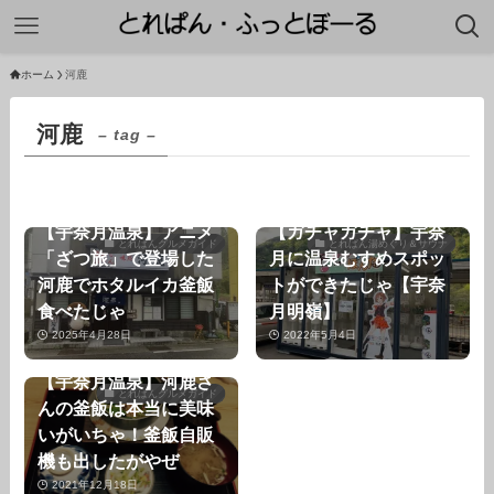
ホーム
河鹿
河鹿
– tag –
【宇奈月温泉】アニメ
【ガチャガチャ】宇奈
とれぱんグルメガイド
とれぱん湯めぐり＆サウナ
「ざつ旅」で登場した
月に温泉むすめスポッ
河鹿でホタルイカ釜飯
トができたじゃ【宇奈
食べたじゃ
月明嶺】
2025年4月28日
2022年5月4日
【宇奈月温泉】河鹿さ
とれぱんグルメガイド
んの釜飯は本当に美味
いがいちゃ！釜飯自販
機も出したがやぜ
2021年12月18日